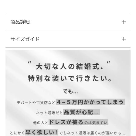
商品詳細
サイズガイド
◆カラー:ベージュ／ブラック
| サイズ表
付属チェ
サイズ(cm)
高さ
横幅
マチ
ーン
F
28
25
9
120
【当店のサイズガイドはこちら→】