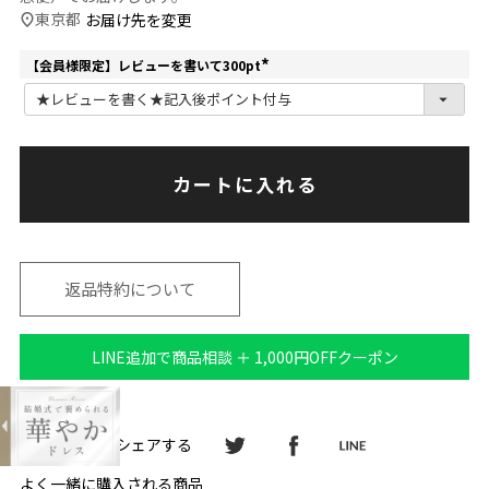
東京都
お届け先を変更
【会員様限定】レビューを書いて300pt
(
必
須
)
カートに入れる
返品特約について
expand_less
LINE追加で商品相談 ＋ 1,000円OFFクーポン
大小のパールがエレガントなハンドバ
ッグ
¥7,300
購入する
シェアする
よく一緒に購入される商品