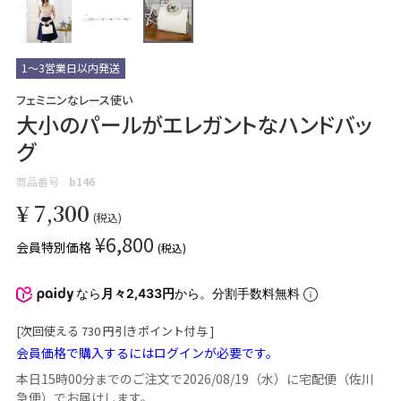
1～3営業日以内発送
フェミニンなレース使い
大小のパールがエレガントなハンドバッ
グ
商品番号
b146
¥
7,300
税込
¥
6,800
会員特別価格
税込
なら
月々2,433円
から。分割手数料無料
[次回使える
730
円引きポイント付与 ]
会員価格で購入するにはログインが必要です。
本日
15時00分
までのご注文で
2026/08/19（水）
に
宅配便（佐川
急便）
でお届けします。