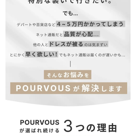
■透け感：あり（一部）
■光沢感：ややあり
■付属品：なし
ウエス
サイズ(cm)
着丈
肩幅
袖丈
バスト
袖口
ト
S
113
35
45
72～80
92
22
M
115
36
47
76～84
96
23
L
117
37
48
80～88
100
24
LL
120
40
50
90～98
112
27
【当店のサイズガイドはこちら→】