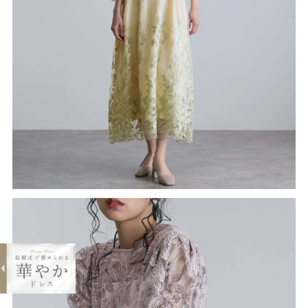
expand_less
ボタニカル柄刺繍ドレス
¥19,800
購入する