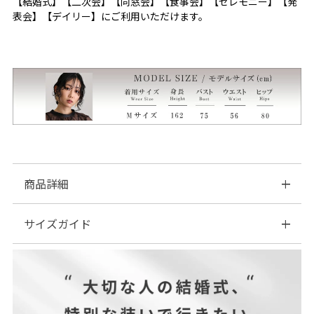
【結婚式】【二次会】【同窓会】【食事会】【セレモニー】【発
表会】【デイリー】にご利用いただけます。
商品詳細
サイズガイド
■素材：【表地】ポリエステル…100％
【裏地】ポリエステル…100％
■伸縮性：なし
| サイズ表
■裏地：あり
■ファスナー：背面あり
※美しいシルエット・デザイン性を重視するため、コンシールフ
ァスナーを使用しています。