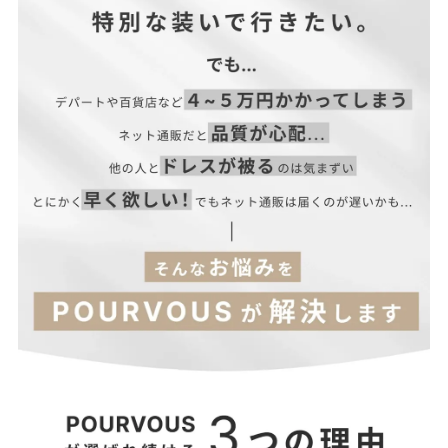
■伸縮性：なし
■裏地：あり
■ファスナー：背面あり
※美しいシルエット・デザイン性を重視するため、コンシールフ
ァスナーを使用しています。
■透け感：ややあり
■光沢感：ややあり
■付属品：なし
サイズ(cm)
着丈
肩幅
袖丈
バスト
ウエスト
M
120
33
46
94
66
L
121
34
46.5
100
72
【当店のサイズガイドはこちら→】