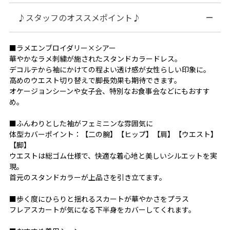
♪スタッフのオススメポイント♪
■ラメエンブロイダリー×シアー
華やかなラメ刺繍が施されたスタンドカラードレス。
デコルテから袖にかけての程よい透け感が女性らしい印象に。
高めのウエスト切り替えで脚長効果も期待できます。
オケージョンシーンや女子会、特別なお食事会などにもおすす
め。
■ふんわりとした袖がフェミニンな雰囲気に
体型カバーポイント：【二の腕】【ヒップ】【肩】【ウエスト】
【脚】
ウエストは総ゴム仕様で、快適な着心地と美しいシルエットを実
現。
首元のスタンドカラーが上品さを引き立てます。
■歩く度にひらりと揺れるスカートが華やかさをプラス
フレアスカートが気になる下半身をカバーしてくれます。