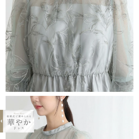
expand_less
ラメエンブロイダリーシアードレス
¥21,000
購入する