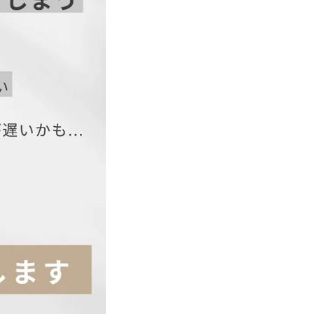
袖丈
袖口
32
30