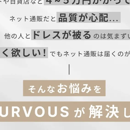
着丈
肩幅
バスト
ウエスト
120
34
88
76
はこちら→】