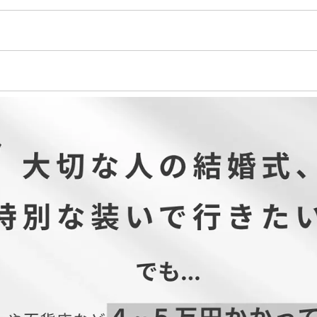
0% ナイロン30% チュール地...ポリエステル100%
100% レーステープ...ポリエステル100%
り
デザイン性を重視するため、コンシールファスナーを使用しています。 
がある場合があります。ご了承くださいませ。
）