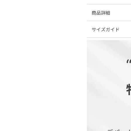
商品詳細
サイズガイド
■素材：レース地...綿7
サテン地...ポリエステル
■伸縮性：なし
| サイズ表
■裏地：あり
■ファスナー：背面あ
※美しいシルエット・
げ下げ時に引っ掛かり
■透け感：あり（一部
■付属品：なし