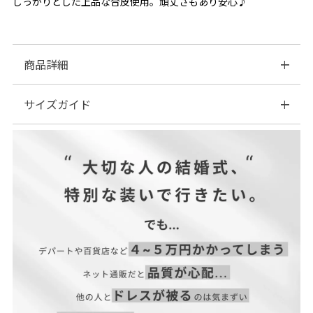
しっかりとした上品な合皮使用。頑丈さもあり安心♪
商品詳細
サイズガイド
◆カラー:ブラック/シルバー/ブルーグレー
| サイズ表
サイズ(cm)
縦
横
マチ
F
21
11.5
5
【
当店のサイズガイドはこちら→
】
【当店のサイズガイドはこちら→】