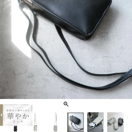
expand_less
レザーミニポシェット
¥4,400
購入する