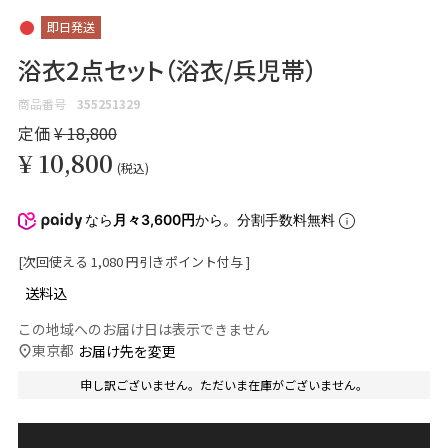
即日発送
浴衣2点セット（浴衣/兵児帯）
商品番号
355251329
定価
¥
18,800
¥
10,800
税込
なら
月々3,600円
から。分割手数料無料
[次回使える
1,080
円引きポイント付与 ]
送料込
この地域へのお届け日は表示できません
東京都
お届け先を変更
申し訳ございません。ただいま在庫がございません。