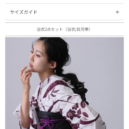
サイズガイド
◆浴衣素材：綿80％ 麻20％、帯素材：ポリエステル100%
| サイズ表
浴衣2点セット（浴衣/兵児帯）
サイズ
適応身長
身丈
袖
ゆき
F
155～165
163
49
67
【当店のサイズガイドはこちら→】