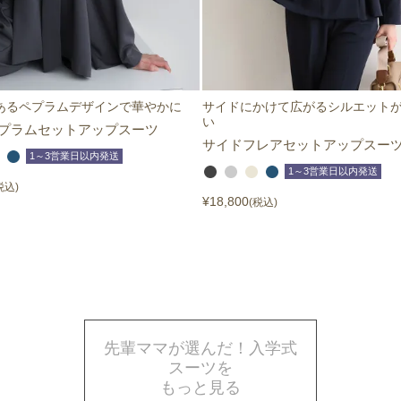
あるペプラムデザインで華やかに
サイドにかけて広がるシルエット
い
プラムセットアップスーツ
サイドフレアセットアップスー
1～3営業日以内発送
1～3営業日以内発送
税込
¥
18,800
税込
先輩ママが選んだ！入学式
スーツを
もっと見る