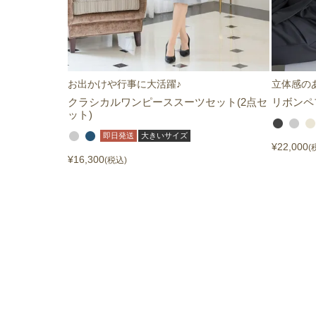
お出かけや行事に大活躍♪
立体感の
クラシカルワンピーススーツセット(2点セ
リボンペ
ット)
即日発送
大きいサイズ
¥
22,000
¥
16,300
税込