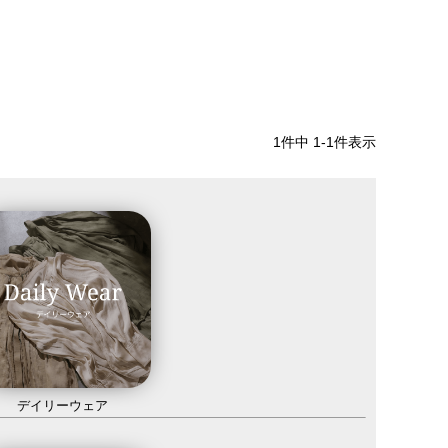
1
件中
1
-
1
件表示
デイリーウェア