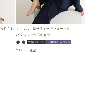
が女性らし
ミニマルに魅せるモードフォーマル
パンツスーツ3点セット
ツ
大きいサイズ
1～3営業日以内発送
¥
33,000
税込