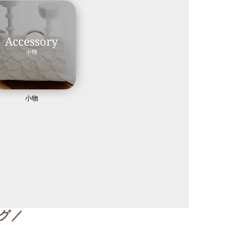
小物
グ／